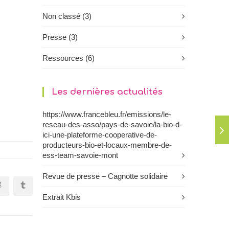
Non classé
(3)
Presse
(3)
Ressources
(6)
Les dernières actualités
https://www.francebleu.fr/emissions/le-
reseau-des-asso/pays-de-savoie/la-bio-d-
ici-une-plateforme-cooperative-de-
producteurs-bio-et-locaux-membre-de-
ess-team-savoie-mont
Revue de presse – Cagnotte solidaire
Extrait Kbis