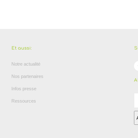
Et aussi:
S
Notre actualité
Nos partenaires
A
Infos presse
Ressources