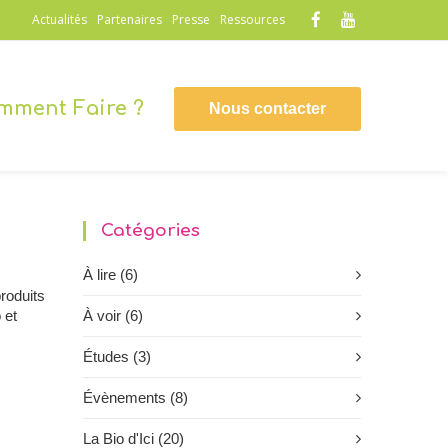
Actualités
Partenaires
Presse
Ressources
mment Faire ?
Nous contacter
Catégories
À lire
(6)
roduits
 et
À voir
(6)
Études
(3)
Évènements
(8)
La Bio d'Ici
(20)