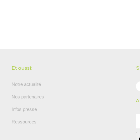
Et aussi:
S
Notre actualité
Nos partenaires
A
Infos presse
Ressources