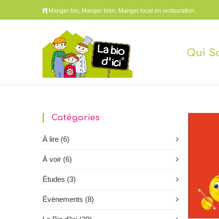
Manger bio, Manger bien, Manger local en restauration.
Qui S
Catégories
À lire
(6)
À voir
(6)
Études
(3)
Évènements
(8)