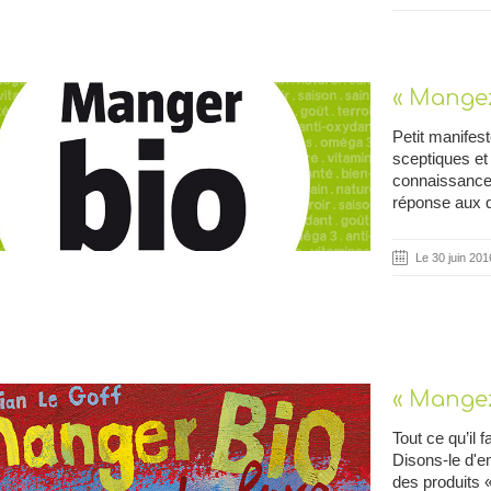
« Mangez
Petit manifest
sceptiques et
connaissances
réponse aux q
Le 30 juin 201
« Mangez
Tout ce qu’il 
Disons-le d'e
des produits 