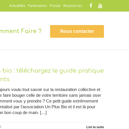
Actualités
Partenaires
Presse
Ressources
mment Faire ?
Nous contacter
 bio : téléchargez le guide pratique
nts
ours voulu tout savoir sur la restauration collective et
faire bouger celle de votre territoire sans jamais oser
ment vous y prendre ? Ce petit guide extrêmement
 réalisé par l’association Un Plus Bio et il est là pour
un bon coup de main. […]
7
Lire la suite