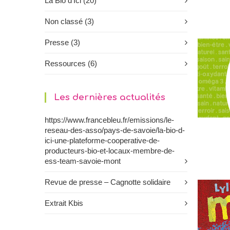
La Bio d'Ici
(20)
Non classé
(3)
Presse
(3)
Ressources
(6)
Les dernières actualités
https://www.francebleu.fr/emissions/le-
reseau-des-asso/pays-de-savoie/la-bio-d-
ici-une-plateforme-cooperative-de-
producteurs-bio-et-locaux-membre-de-
ess-team-savoie-mont
Revue de presse – Cagnotte solidaire
Extrait Kbis